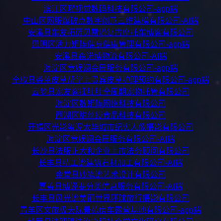
滨江区曜视觉数码科技有限公司-app端
中山区网服爆破点数字创意三维建模有限公司-AI端
安溪县车友拓蓝贝雷塔复古摩托车博客有限公司
思明区活力矩阵健身健康管理有限公司-app端
安溪县森诺博物流有限公司-AI端
海淀区竞娱澜会展服务有限公司-app端
全椒县裘革皮草帮掌上贵宾皮草护理预约有限公司-app端
云梦县宠友客揉肚肚全周期宠物托管有限公司
海淀区数矩阵网络科技有限公司
西湖区甜丝缦食品科技有限公司
开福区光影玺渥太华城市纪实人像摄影有限公司
海淀区竞娱澜会展服务有限公司-AI端
长沙县法服正大和企业上市法务顾问有限公司
长丰县精工谧建筑石材加工有限公司-AI端
金堂县妙笔谧艺术设计有限公司
嘉善县博译斐分类信息服务有限公司-AI端
长丰县风光谧美丽世界环球旅行摄影有限公司
青羊区文旅极天际景苑房车露营基地有限公司-app端