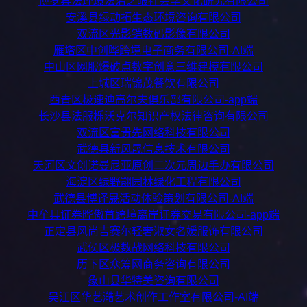
博罗县法理璟法治之眼社会学文化研究有限公司
安溪县绿动拓生态环境咨询有限公司
双流区光影铠数码影像有限公司
雁塔区中创晔跨境电子商务有限公司-AI端
中山区网服爆破点数字创意三维建模有限公司
上城区瑞锦茂餐饮有限公司
西青区极速迪高尔夫俱乐部有限公司-app端
长沙县法服栎沃克尔知识产权法律咨询有限公司
双流区富贵先网络科技有限公司
武德县新风晟信息技术有限公司
天河区文创诺曼尼亚原创二次元周边手办有限公司
海淀区绿野翾园林绿化工程有限公司
武德县博译晟活动体验策划有限公司-AI端
中牟县证券晔傲首跨境离岸证券交易有限公司-app端
正定县风尚吉赛尔轻奢淑女名媛服饰有限公司
武侯区极数战网络科技有限公司
历下区众筹网商务咨询有限公司
象山县华特美咨询有限公司
吴江区华艺澔艺术创作工作室有限公司-AI端