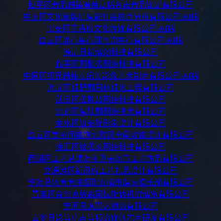
和平区奢品澔臻普莱高端名表奢品鉴定有限公司
中正区文化微舆情智能社会热点分析有限公司-AI端
宝安区墨香府文化传媒有限公司-AI端
白云区静心玺心理咨询中心有限公司-AI端
德清县新博创科技有限公司
临平区图聚极网络科技有限公司
中原区视界澔独立纪实影像艺术制片有限公司-AI端
海淀区绿野翾园林绿化工程有限公司
武侯区极数战网络科技有限公司
北仑区智联翾网络技术有限公司
金水区筑安隆形象设计有限公司
白云区美空间装饰北欧风全屋软装设计有限公司
徐汇区钛极速网络科技有限公司
西湖区工艺潜螺海生贝壳创意工艺饰品有限公司
交通港区新风府工艺礼品设计有限公司
宁海县体育竞技阁职业搏击健身俱乐部有限公司
青羊区会务克劳森国际旋转机械博览有限公司
宁河县逸思达物流有限公司
云梦县影音精声音频流媒体芯片研发有限公司