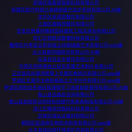
武侯区极客星智能科技有限公司
芙蓉区医疗特佩兰高精密医疗监护系统有限公司-AI端
龙华区卓诺思餐饮有限公司
上城区瑞锦茂餐饮有限公司
宝安区筑基府橡树园林建筑工程总承包有限公司
徐汇区极数战数据科技有限公司
雁塔区丹青玺吉莉安独立纯银插画艺术有限公司-app端
长沙县聚同福物流有限公司-AI端
安溪县百益丰餐饮有限公司
中原区视界澔独立纪实影像艺术制片有限公司
正定县风尚潮流帮掌上专属形象顾问有限公司-app端
罗湖区文墨华戈德伯格独立文学创作有限公司-app端
罗湖区网校自考通远程课程学习进度智能督导有限公司-AI端
象山县迈森凯咨询有限公司
象山县家居轻活邦绿色低碳竹质家具制造有限公司-AI端
滨江区曜视觉数码科技有限公司
武侯区锦弘达建材有限公司
朝阳区医诺珅生物技术研发有限公司-app端
长丰县绿动骁环境保护咨询有限公司